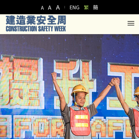
A
A
ENG
繁
簡
A
to