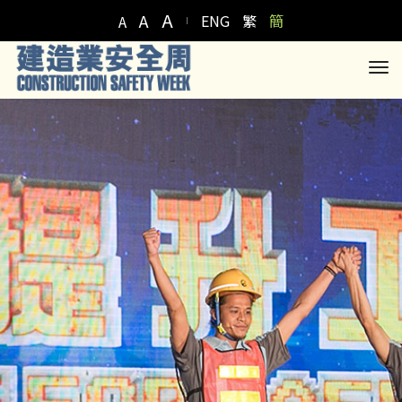
A
A
ENG
繁
簡
A
to