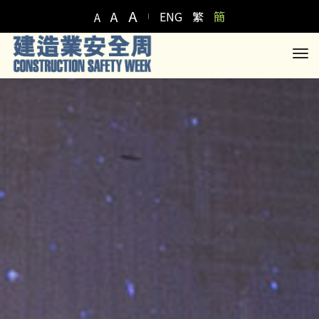
A
A
ENG
繁
簡
A
to