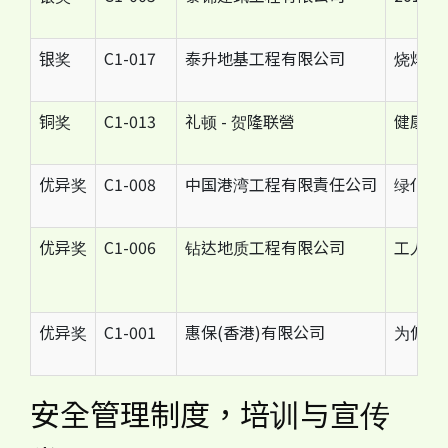
银奖
C1-017
泰升地基工程有限公司
烧焊工
铜奖
C1-013
礼顿 - 贺隆联營
健康与
优异奖
C1-008
中国港湾工程有限責任公司
绿化减
优异奖
C1-006
钻达地质工程有限公司
工人健
优异奖
C1-001
惠保(香港)有限公司
为偏遠
安全管理制度，培训与宣传