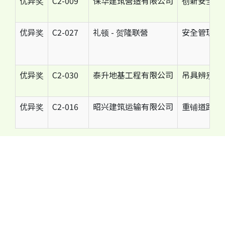
优异奖
C2-009
保华建筑營造有限公司
创新安全管理
优异奖
C2-027
礼顿 - 贺隆联營
安全管理制度
优异奖
C2-030
泰升地基工程有限公司
吊具辨别掛
优异奖
C2-016
昭兴建筑运输有限公司
重铺道路沥
运作设施类别
奖项
参考编号
承建商
金奖
C3-047
俊和建筑工程有限公司