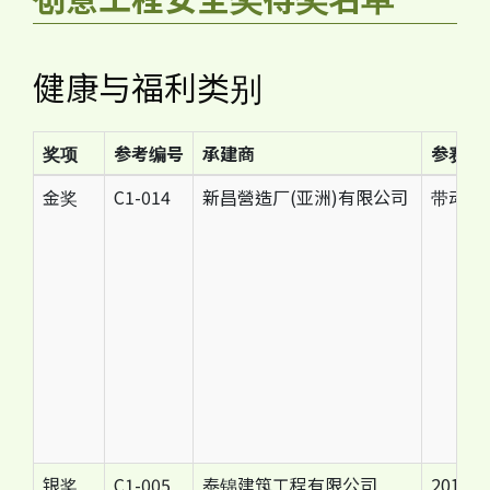
健康与福利类别
奖项
参考编号
承建商
参赛项
金奖
C1-014
新昌營造厂(亚洲)有限公司
带动健
银奖
C1-005
泰锦建筑工程有限公司
2014