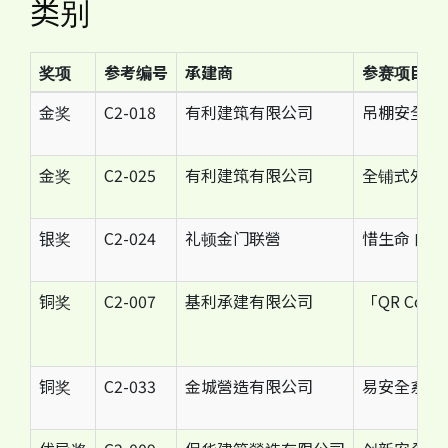
类别
奖项
参考编号
承建商
参赛项目名
金奖
C2-018
有利建筑有限公司
吊棚安全管
金奖
C2-025
有利建筑有限公司
全铺式外墙
银奖
C2-024
礼顿金门联營
惜生命 向
铜奖
C2-007
基利承建有限公司
「QR Cod
铜奖
C2-033
金城營造有限公司
易安全系统