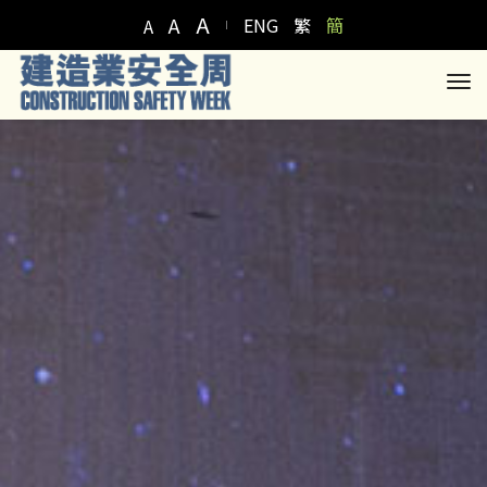
A
A
ENG
繁
簡
A
to