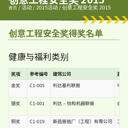
/
活动
/
2015活动
/
创意工程安全奖 2015
首页
创意工程安全奖得奖名单
健康与福利类别
奖项
参考编号
建筑公司
题目
金奖
C1-005
利达基利联營
地盤
银奖
C1-001
利达 – 怡和机器联營
自制
铜奖
C1-019
新昌營造厂（工程）有限公司
工友