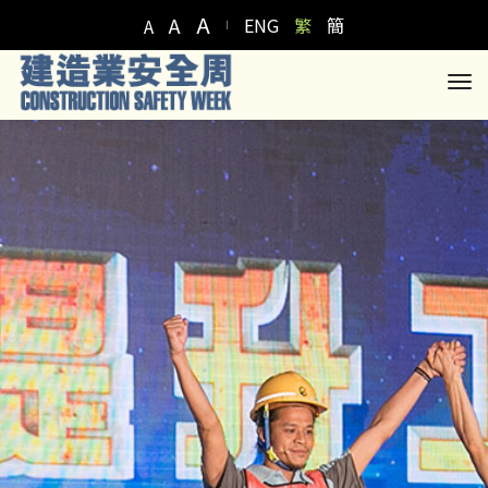
A
A
ENG
繁
簡
A
to