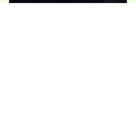
第31届公德地盤嘉许计劃颁奖典礼
2025-08-29
建造业安全周2025 – 开幕典礼
2025-08-25