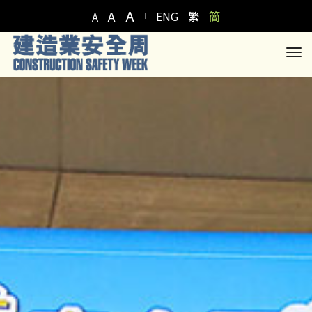
A
A
ENG
繁
簡
A
to