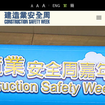
A
A
ENG
繁
簡
A
to