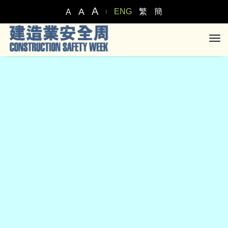
A
A
ENG
繁
簡
A
tog