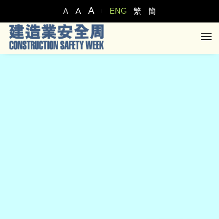
A
A
ENG
繁
簡
A
tog